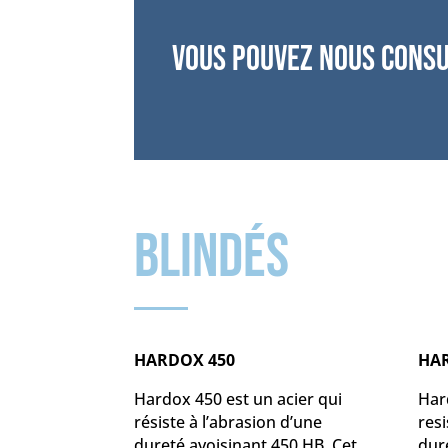
Vous pouvez nous consu
blindés
HARDOX 450
HA
Hardox 450 est un acier qui
Har
résiste à l’abrasion d’une
resi
dureté avoisinant 450 HB. Cet
dur