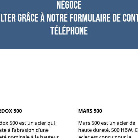
Négoce
lter grâce à notre formulaire de con
téléphone
RDOX 500
MARS 500
dox 500 est un acier qui
Mars 500 est un acier de
ste à l’abrasion d’une
haute dureté, 500 HBW. C
eté nominale à la hauteur
acier est conçu pour la