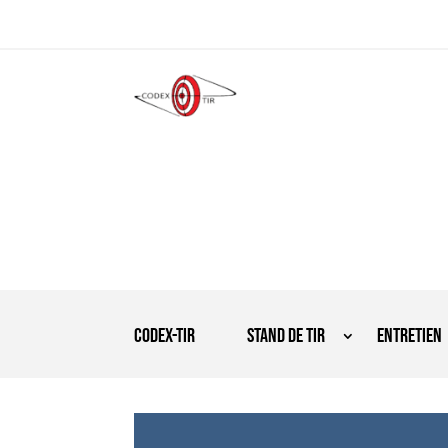
Codex-tir
Stand de tir
Entretien