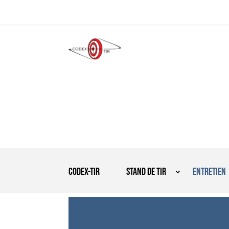
Codex-tir
Stand de tir
Entretien