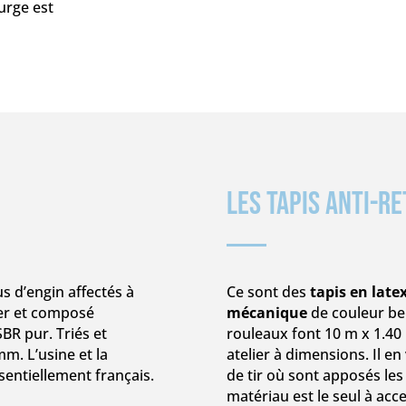
urge est
Les Tapis anti-r
s d’engin affectés à
Ce sont des
tapis en late
fer et composé
mécanique
de couleur bei
BR pur. Triés et
rouleaux font 10 m x 1.40
m. L’usine et la
atelier à dimensions. Il e
entiellement français.
de tir où sont apposés les
matériau est le seul à ac