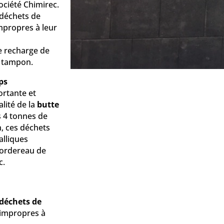
ociété Chimirec.
déchets de
mpropres à leur
e recharge de
k tampon.
ps
rtante et
alité de la
butte
s 4 tonnes de
, ces déchets
alliques
bordereau de
c.
déchets de
impropres à