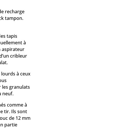
de recharge
ock tampon.
es tapis
nuellement à
n aspirateur
d’un cribleur
lat.
 lourds à ceux
ous
 les granulats
 neuf.
nnés comme à
 tir. Ils sont
houc de 12 mm
n partie