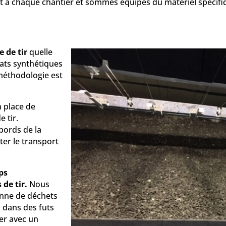
 à chaque chantier et sommes équipés du matériel spécifiq
 de tir
quelle
lats synthétiques
méthodologie est
n place de
 tir.
bords de la
ter le transport
ps
de tir.
Nous
onne de déchets
s dans des futs
er avec un