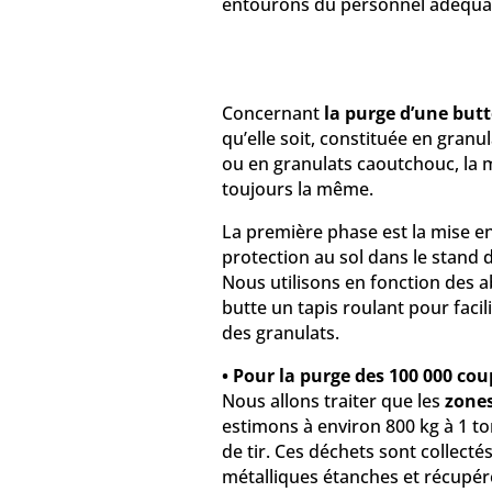
entourons du personnel adéquat
Concernant
la purge d’une butte
qu’elle soit, constituée en granu
ou en granulats caoutchouc, la 
toujours la même.
La première phase est la mise e
protection au sol dans le stand de
Nous utilisons en fonction des a
butte un tapis roulant pour facili
des granulats.
•
Pour la purge des 100 000 cou
Nous allons traiter que les
zones 
estimons à environ 800 kg à 1 t
de tir. Ces déchets sont collecté
métalliques étanches et récupér