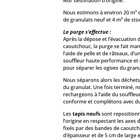
leur destination d’origine.
Nous estimons à environ 20 m³ 
de granulats neuf et 4 m³ de st
La purge s’effectue :
Après la dépose et l’évacuation d
caoutchouc, la purge se fait ma
l’aide de pelle et de râteaux, d’u
souffleur haute performance et 
pour séparer les ogives du granu
Nous séparons alors les déchets
du granulat. Une fois terminé, n
rechargeons à l’aide du souffleur
conforme et complétons avec du
Les
tapis neufs
sont repositio
l’origine en respectant les axes de
fixés par des bandes de caoutc
d’épaisseur et de 5 cm de large e