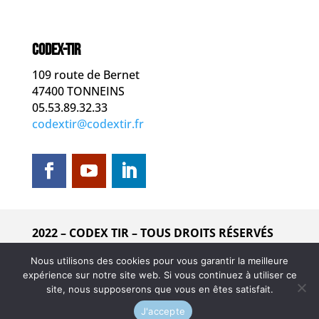
CODEX-TIR
109 route de Bernet
47400 TONNEINS
05.53.89.32.33
codextir@codextir.fr
2022 – CODEX TIR – TOUS DROITS RÉSERVÉS
Nous utilisons des cookies pour vous garantir la meilleure
Mentions légales
expérience sur notre site web. Si vous continuez à utiliser ce
site, nous supposerons que vous en êtes satisfait.
Création & réalisation :
INVIATIS
J'accepte